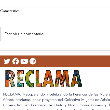
Comentarios
Escribir un comentario...
Nos Narramos en Clave Dignidad:
Reflexiones so
Presentacion de la Caja de
documental
Herramientas Etnoeducativa
Brixton House
con Latin Am
(LAB)
RECLAMA: 'Recuperando y celebrando la herencia de las Mujer
Afroecuatorianas’ es un proyecto del Colectivo Mujeres de Asfalt
Universidad San Francisco de Quito y Northumbria University. 